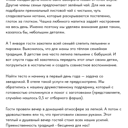
Другие члены семьи предпочитают зелёный чай. Для них мы
подобрали премиальный листовой чай с чистыми, чуть
сладковатыми нотами, которые раскрываются постепенно,
глоток за глотком. Чашка любимого напитка задаёт настроение
на весь день. Именно поэтому мы уделяем внимание даже таким,
казалось бы, небольшим деталям.
А 1 января гости захотели всей семьёй слепить пельмени и
пирожки. Выяснилось, что для мамы это тёплая семейная
традиция. В детстве она часто лепила пельмени с бабушкой. И
вот спустя годы ей захотелось передать этот опыт своим детям,
погрузиться в ностальгию и создать совместное воспоминание.
Найти тесто и начинку в первый день года — задача со
звездочкой. В отеле такой услуги не предусмотрено. Мы
обратились к нашему дружественному подрядчику, который с
готовностью откликнулся и помог с заготовками (представляете,
случайно нашлось 0,5 кг отборного фарша).
Гости провели вечер в домашней атмосфере за лепкой. А потом с
удовольствием ели то, что приготовили своими руками. Этот
теплый и душевный вечер гостей стоил всех наших усилий.
Преемственность традиций - бесценна для нас!