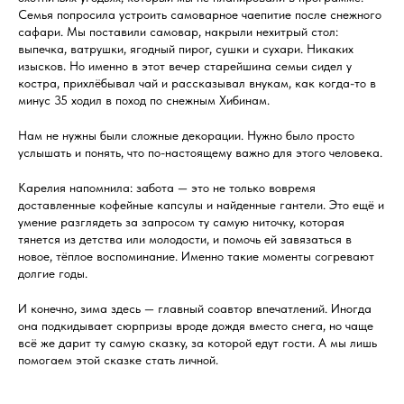
Семья попросила устроить самоварное чаепитие после снежного
сафари. Мы поставили самовар, накрыли нехитрый стол:
выпечка, ватрушки, ягодный пирог, сушки и сухари. Никаких
изысков. Но именно в этот вечер старейшина семьи сидел у
костра, прихлёбывал чай и рассказывал внукам, как когда-то в
минус 35 ходил в поход по снежным Хибинам.
Нам не нужны были сложные декорации. Нужно было просто
услышать и понять, что по-настоящему важно для этого человека.
Карелия напомнила: забота — это не только вовремя
доставленные кофейные капсулы и найденные гантели. Это ещё и
умение разглядеть за запросом ту самую ниточку, которая
тянется из детства или молодости, и помочь ей завязаться в
новое, тёплое воспоминание. Именно такие моменты согревают
долгие годы.
И конечно, зима здесь — главный соавтор впечатлений. Иногда
она подкидывает сюрпризы вроде дождя вместо снега, но чаще
всё же дарит ту самую сказку, за которой едут гости. А мы лишь
помогаем этой сказке стать личной.