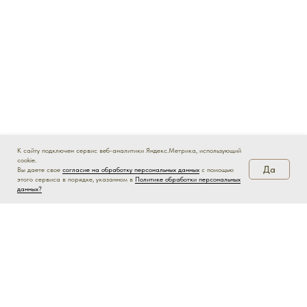
К сайту подключен сервис веб-аналитики Яндекс.Метрика, использующий
cookie.
Да
Вы даете свое
согласие на обработку персональных данных
с помощью
этого сервиса в порядке, указанном в
Политике обработки персональных
данных?
с нами легко:
Частным гостям
Агентам
Корпоративным клиентам