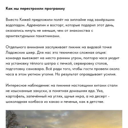
Как мы перестроили программу
Вместо Кижей предложили полёт на зиплайне над замёрзшим
водопадом. Адреналин и восторг, которые подарил этот день,
оказались ничуть не меньше, чем от знакомства с
архитектурными памятниками.
Отдельного внимания заслуживает пикник на видовой точке
Ладожских шхер. Для нас это технически сложная опция:
команда выезжает на место ранним утром, полтора часа уходит
на установку тёплого шатра с печкой, сервировку столов,
подготовку самовара. Всё ради того, чтобы гости провели около
часа в этом уютном уголке. Но результат оправдывает усилия.
Интересное наблюдение: на пикнике настоящими хитами стали
не изысканные закуски, а понятная домашняя еда. Уха,
картофель, запечённый на углях, щучья икра, а на десерт -
шоколадная колбаса из какао и печенья, как в детстве.