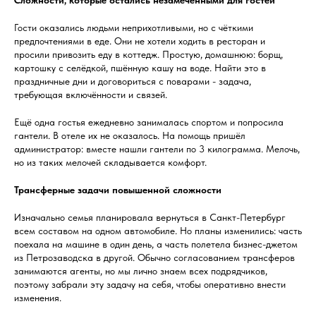
Сложности, которые остались незамеченными для гостей
Гости оказались людьми неприхотливыми, но с чёткими
предпочтениями в еде. Они не хотели ходить в ресторан и
просили привозить еду в коттедж. Простую, домашнюю: борщ,
картошку с селёдкой, пшённую кашу на воде. Найти это в
праздничные дни и договориться с поварами - задача,
требующая включённости и связей.
Ещё одна гостья ежедневно занималась спортом и попросила
гантели. В отеле их не оказалось. На помощь пришёл
администратор: вместе нашли гантели по 3 килограмма. Мелочь,
но из таких мелочей складывается комфорт.
Трансферные задачи повышенной сложности
Изначально семья планировала вернуться в Санкт-Петербург
всем составом на одном автомобиле. Но планы изменились: часть
поехала на машине в один день, а часть полетела бизнес-джетом
из Петрозаводска в другой. Обычно согласованием трансферов
занимаются агенты, но мы лично знаем всех подрядчиков,
поэтому забрали эту задачу на себя, чтобы оперативно внести
изменения.