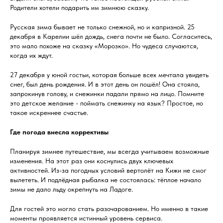
Родители хотели подарить им зимнюю сказку.
Русская зима бывает не только снежной, но и капризной. 25
декабря в Карелии шёл дождь, снега почти не было. Согласитесь,
это мало похоже на сказку «Морозко». Но чудеса случаются,
когда их ждут.
27 декабря у юной гостьи, которая больше всех мечтала увидеть
снег, был день рождения. И в этот день он пошёл! Она стояла,
запрокинув голову, и снежинки падали прямо на лицо. Помните
это детское желание - поймать снежинку на язык? Простое, но
такое искреннее счастье.
Где погода внесла коррективы
Планируя зимнее путешествие, мы всегда учитываем возможные
изменения. На этот раз они коснулись двух ключевых
активностей. Из-за погодных условий вертолёт на Кижи не смог
вылететь. И подлёдная рыбалка не состоялась: тёплое начало
зимы не дало льду окрепнуть на Ладоге.
Для гостей это могло стать разочарованием. Но именно в такие
моменты проявляется истинный уровень сервиса.