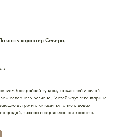
 Познать характер Севера.
ров
рением бескрайней тундры, гармонией и силой
твом северного региона. Гостей ждут легендарные
вающие встречи с китами, купание в водах
 природой, тишина и первозданная красота.