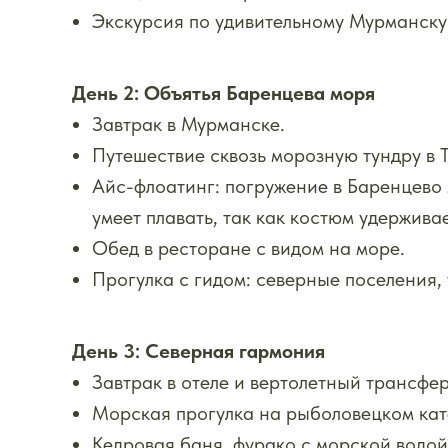
Экскурсия по удивительному Мурманску
День 2: Объятья Баренцева моря
Завтрак в Мурманске.
Путешествие сквозь морозную тундру в 
Айс-флоатинг: погружение в Баренцево м
умеет плавать, так как костюм удержива
Обед в ресторане с видом на море.
Прогулка с гидом: северные поселения, 
День 3: Северная гармония
Завтрак в отеле и вертолетный трансфе
Морская прогулка на рыболовецком кате
Кедровая баня, фурако с морской водой