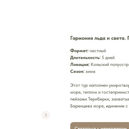
Гармония льда и света.
Формат:
частный
Длительность:
5 дней
Локация:
Кольский полуост
Сезон:
зима
Этот тур наполнен умиротво
моря, теплом и гостеприимс
пейзажи Териберки, захваты
Баренцева моря, единение с
Связаться с менеджером