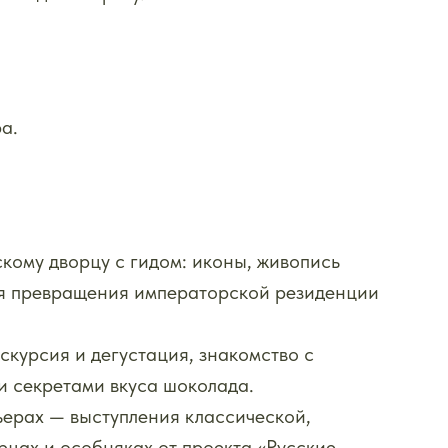
а.
скому дворцу с гидом: иконы, живопись
ия превращения императорской резиденции
скурсия и дегустация, знакомство с
и секретами вкуса шоколада.
ьерах — выступления классической,
рцах и особняках от проекта «Русские