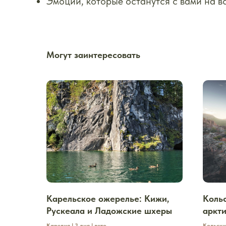
Эмоции, которые останутся с вами на в
Могут заинтересовать
Карельское ожерелье: Кижи,
Кольс
Рускеала и Ладожские шхеры
аркт
Карелия | 3 дня | лето
Кольский