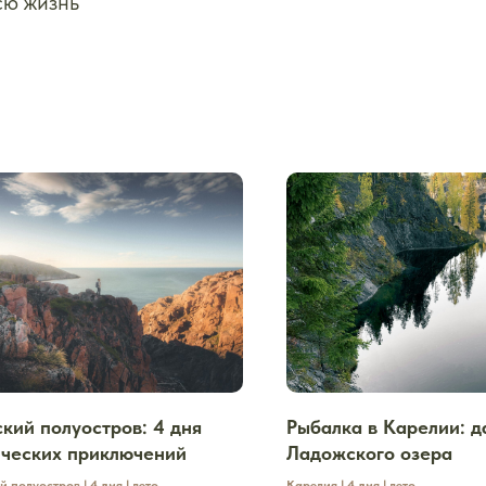
сю жизнь
кий полуостров: 4 дня
Рыбалка в Карелии: 
ических приключений
Ладожского озера
 полуостров | 4 дня | лето
Карелия | 4 дня | лето