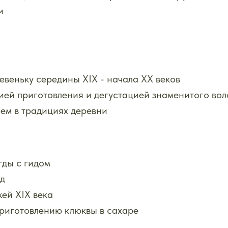
и
веньку середины XIX - начала XX веков
ей приготовления и дегустацией знаменитого вол
ем в традициях деревни
гды с гидом
юд
ей XIX века
риготовлению клюквы в сахаре