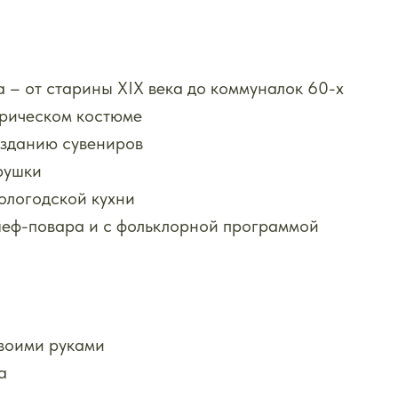
 – от старины XIX века до коммуналок 60-х
орическом костюме
озданию сувениров
рушки
ологодской кухни
 шеф-повара и с фольклорной программой
воими руками
а