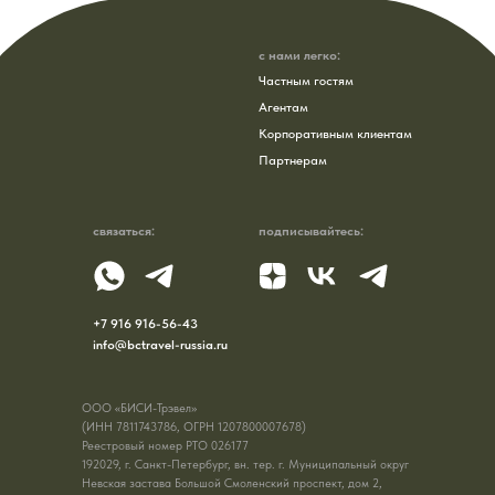
с нами легко:
Частным гостям
Агентам
Корпоративным клиентам
Партнерам
связаться:
подписывайтесь:
+7 916 916-56-43
info@bctravel-russia.ru
ООО «БИСИ-Трэвел»
(ИНН 7811743786, ОГРН
1207800007678)
Реестровый номер РТО 026177
192029, г. Санкт-Петербург, вн. тер. г. Муниципальный округ
Невская застава Большой Смоленский проспект, дом 2,