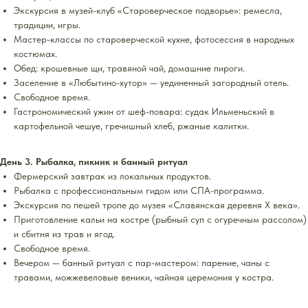
Экскурсия в музей-клуб «Староверческое подворье»: ремесла,
традиции, игры.
Мастер-классы по староверческой кухне, фотосессия в народных
костюмах.
Обед: крошевные щи, травяной чай, домашние пироги.
Заселение в «Любытино-хутор» — уединенный загородный отель.
Свободное время.
Гастрономический ужин от шеф-повара: судак Ильменьский в
картофельной чешуе, гречишный хлеб, ржаные калитки.
День 3. Рыбалка, пикник и банный ритуал
Фермерский завтрак из локальных продуктов.
Рыбалка с профессиональным гидом или СПА-программа.
Экскурсия по пешей тропе до музея «Славянская деревня Х века».
Приготовление кальи на костре (рыбный суп с огуречным рассолом)
и сбитня из трав и ягод.
Свободное время.
Вечером — банный ритуал с пар-мастером: парение, чаны с
травами, можжевеловые веники, чайная церемония у костра.