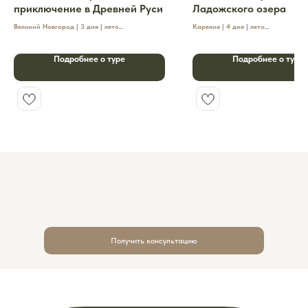
приключение в Древней Руси
Ладожского озера
Великий Новгород | 3 дня | лето
Карелия | 4 дня | лето
Это путешествие создано для детей и родителей,
Рыбалка в Карелии – это идеальный т
которым хочется не просто увидеть древние
кто ценит спокойствие природы, азар
Подробнее о туре
Подробнее о туре
стены и музеи, а вместе разгадывать загадки
комфортный отдых на берегу Ладожск
Кремля, писать на бересте, заглянуть в
настоящую русскую избу и попробовать древние
ремёсла.
Три дня, которые помогают отвлечься от гаджетов
и повседневности, стать ближе друг к другу и
открыть Россию через живые эмоции, игру и
настоящее семейное общение.
Получить консультацию