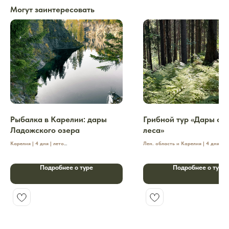
Могут заинтересовать
Рыбалка в Карелии: дары
Грибной тур «Дары се
Ладожского озера
леса»
Карелия | 4 дня | лето
Лен. область и Карелия | 4 дня | о
Рыбалка в Карелии – это идеальный тур для тех,
Грибной тур – это лесное путешествие
кто ценит спокойствие природы, азарт рыбалки и
с северной природой.
Подробнее о туре
Подробнее о туре
комфортный отдых на берегу Ладожского озера.