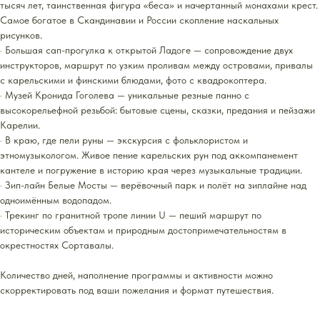
тысяч лет, таинственная фигура «беса» и начертанный монахами крест.
Самое богатое в Скандинавии и России скопление наскальных
рисунков.
· Большая сап-прогулка к открытой Ладоге — сопровождение двух
инструкторов, маршрут по узким проливам между островами, привалы
с карельскими и финскими блюдами, фото с квадрокоптера.
· Музей Кронида Гоголева — уникальные резные панно с
высокорельефной резьбой: бытовые сцены, сказки, предания и пейзажи
Карелии.
· В краю, где пели руны — экскурсия с фольклористом и
этномузыкологом. Живое пение карельских рун под аккомпанемент
кантеле и погружение в историю края через музыкальные традиции.
· Зип-лайн Белые Мосты — верёвочный парк и полёт на зиплайне над
одноимённым водопадом.
· Трекинг по гранитной тропе линии U — пеший маршрут по
историческим объектам и природным достопримечательностям в
окрестностях Сортавалы.
Количество дней, наполнение программы и активности можно
скорректировать под ваши пожелания и формат путешествия.