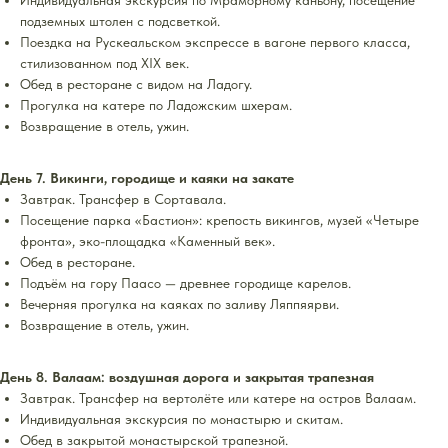
Индивидуальная экскурсия по Мраморному каньону, посещение
подземных штолен с подсветкой.
Поездка на Рускеальском экспрессе в вагоне первого класса,
стилизованном под XIX век.
Обед в ресторане с видом на Ладогу.
Прогулка на катере по Ладожским шхерам.
Возвращение в отель, ужин.
День 7. Викинги, городище и каяки на закате
Завтрак. Трансфер в Сортавала.
Посещение парка «Бастион»: крепость викингов, музей «Четыре
фронта», эко-площадка «Каменный век».
Обед в ресторане.
Подъём на гору Паасо — древнее городище карелов.
Вечерняя прогулка на каяках по заливу Ляппяярви.
Возвращение в отель, ужин.
День 8. Валаам: воздушная дорога и закрытая трапезная
Завтрак. Трансфер на вертолёте или катере на остров Валаам.
Индивидуальная экскурсия по монастырю и скитам.
Обед в закрытой монастырской трапезной.