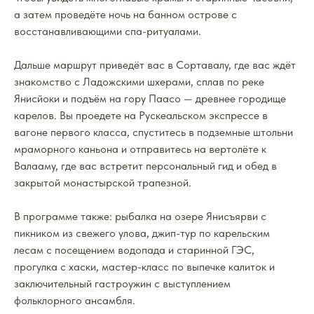
а затем проведёте ночь на банном острове с
восстанавливающими спа-ритуалами.
Дальше маршрут приведёт вас в Сортавалу, где вас ждёт
знакомство с Ладожскими шхерами, сплав по реке
Янисйоки и подъём на гору Паасо — древнее городище
карелов. Вы проедете на Рускеальском экспрессе в
вагоне первого класса, спуститесь в подземные штольни
мраморного каньона и отправитесь на вертолёте к
Валааму, где вас встретит персональный гид и обед в
закрытой монастырской трапезной.
В программе также: рыбалка на озере Янисъярви с
пикником из свежего улова, джип-тур по карельским
лесам с посещением водопада и старинной ГЭС,
прогулка с хаски, мастер-класс по выпечке калиток и
заключительный гастроужин с выступлением
фольклорного ансамбля.