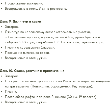
Продолжение экскурсии.
Возвращение в отель. Ужин в ресторане.
День 9. Джип-тур и хаски
Завтрак.
Джип-тур по карельскому лесу: экстремальные участки,
заболоченные просеки, водопад высотой 4 м, руины бумажной
фабрики 1897 года, старейшая ГЭС Питкякоски, Ведьмина гора.
Пикник с карельскими блюдами.
Посещение питомника хаски.
Возвращение в отель, ужин.
День 10. Скалы, рафтинг и приключения
Завтрак.
Прогулка по лесным тропам острова Риеккалансаари, восхождение
на три вершины (Папинмяки, Ворссунмяки, Риуттавуори).
Пикник.
После обеда рафтинг по реке Янисйоки (30 км, 19 порогов).
Возвращение в отель, ужин.