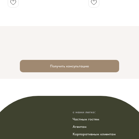
ремёсла.
попробуете карельскую кухню, прокат
ретропоезде и окажетесь в местах, г
Три дня, которые помогают отвлечься от гаджетов
сохранила первозданную силу. Тур по
и повседневности, стать ближе друг к другу и
тех, кто ищет спокойный, красивый и
открыть Россию через живые эмоции, игру и
наполненный впечатлениями отдых.
настоящее семейное общение.
Получить консультацию
с нами легко:
Частным гостям
Агентам
Корпоративным клиентам