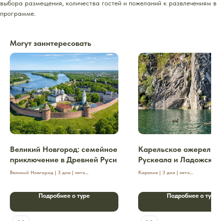
выбора размещения, количества гостей и пожеланий к развлечениям в
программе.
Могут заинтересовать
Великий Новгород: семейное
Карельское ожерелье:
приключение в Древней Руси
Рускеала и Ладожские
шхеры
Великий Новгород | 3 дня | лето
Карелия | 3 дня | лето
Это путешествие создано для детей и родителей,
Путешествие соединяет главные симв
которым хочется не просто увидеть древние
Карелии: остров Кижи с деревянными
Подробнее о туре
Подробнее о туре
стены и музеи, а вместе разгадывать загадки
мраморный каньон в парке Рускеала,
Кремля, писать на бересте, заглянуть в
острова Ладоги и северные банные т
настоящую русскую избу и попробовать древние
3 дня вы увидите исторические памят