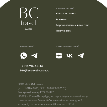
с нами легко:
Частным гостям
Агентам
Корпоративным клиентам
Партнерам
связаться:
подписывайтесь:
+7 916 916-56-43
info@bctravel-russia.ru
ООО «БИСИ-Трэвел»
(ИНН 7811743786, ОГРН
1207800007678)
Реестровый номер РТО 026177
192029, г. Санкт-Петербург, вн. тер. г. Муниципальный округ
Невская застава Большой Смоленский проспект, дом 2,
литера А, 1 этаж, помещение 4Н, комната № 14