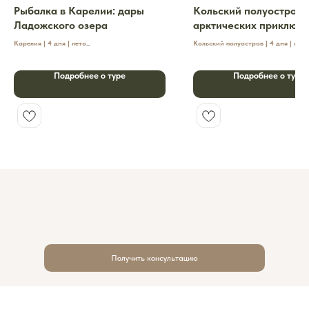
Рыбалка в Карелии: дары
Кольский полуостров: 
Ладожского озера
арктических приключ
Карелия | 4 дня | лето
Кольский полуостров | 4 дня | лето
Рыбалка в Карелии – это идеальный тур для тех,
Насыщенное путешествие по летнему 
кто ценит спокойствие природы, азарт рыбалки и
полуострову, где природные пейзажи,
Подробнее о туре
Подробнее о туре
комфортный отдых на берегу Ладожского озера.
гастрономия и активные приключени
соединяются в яркий арктический ма
маршрут для тех, кто хочет почувство
Севера и увидеть одну из самых необ
природных территорий России.
Получить консультацию