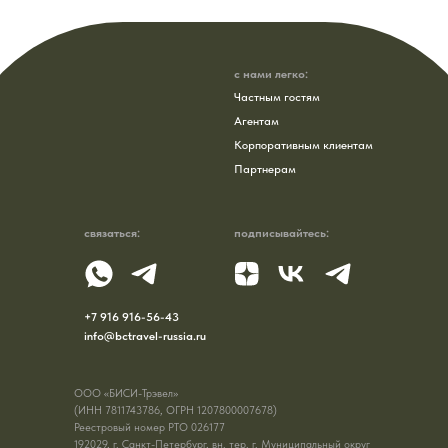
с нами легко:
Частным гостям
Агентам
Корпоративным клиентам
Партнерам
связаться:
подписывайтесь:
+7 916 916-56-43
info@bctravel-russia.ru
ООО «БИСИ-Трэвел»
(ИНН 7811743786, ОГРН
1207800007678)
Реестровый номер РТО 026177
192029, г. Санкт-Петербург, вн. тер. г. Муниципальный округ